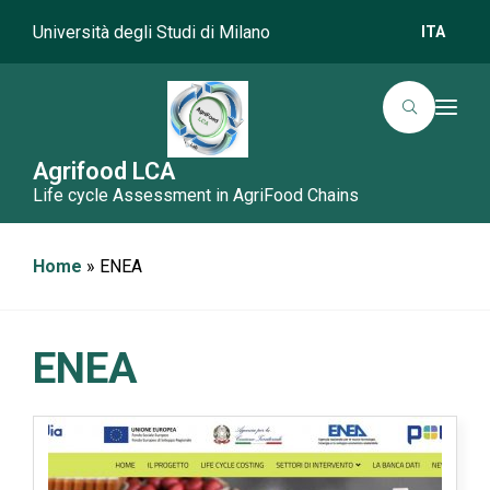
Università degli Studi di Milano
ITA
T
o
g
g
Agrifood LCA
l
Life cycle Assessment in AgriFood Chains
e
n
a
v
i
Home
»
ENEA
g
a
t
i
o
ENEA
n