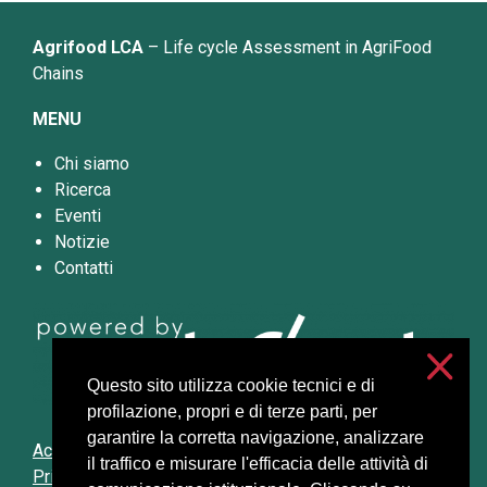
Agrifood LCA
– Life cycle Assessment in AgriFood
Chains
MENU
Chi siamo
Ricerca
Eventi
Notizie
Contatti
Questo sito utilizza cookie tecnici e di
profilazione, propri e di terze parti, per
garantire la corretta navigazione, analizzare
Accessibilità
il traffico e misurare l'efficacia delle attività di
Privacy e cookies