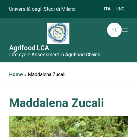
Università degli Studi di Milano
ITA
ENG
T
o
g
g
Agrifood LCA
l
Life cycle Assessment in AgriFood Chains
e
n
a
v
i
Home
»
Maddalena Zucali
g
a
t
i
o
Maddalena Zucali
n