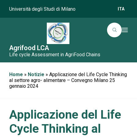
Università degli Studi di Milano
ITA
T
o
g
g
Agrifood LCA
l
Life cycle Assessment in AgriFood Chains
e
n
a
v
i
Home
»
Notizie
»
Applicazione del Life Cycle Thinking
g
al settore agro- alimentare – Convegno Milano 25
a
gennaio 2024
t
i
o
n
Applicazione del Life
Cycle Thinking al